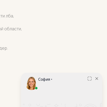
ти лба,
й области,
дер.
.