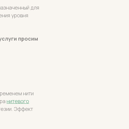
назначенный для
ения уровня
 услуги просим
временем нити
ура
нитевого
тезии. Эффект