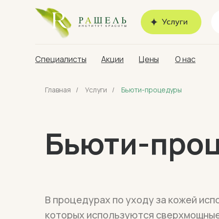
Специалисты
Акции
Цены
О нас
Главная
/
Услуги
/
Бьюти-процедуры
Бьюти-про
В процедурах по уходу за кожей ис
которых используются сверхмощные 