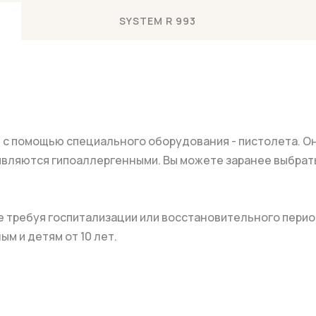
SYSTEM R 993
с помощью специального оборудования - пистолета. Он
 являются гипоаллергенными. Вы можете заранее выбрат
 требуя госпитализации или восстановительного перио
м и детям от 10 лет.
инских услуг