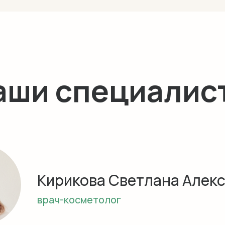
аши специалис
Кирикова Светлана Алек
врач-косметолог