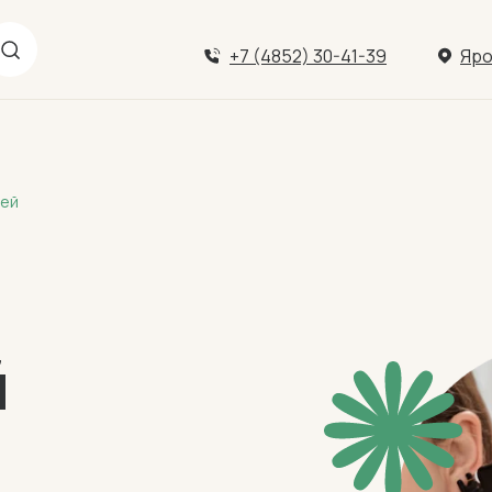
+7 (4852) 30-41-39
Яро
шей
й