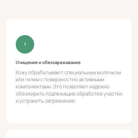
Обязательным принципом лечения
является строгое соблюдение
пациентом протоколов.
Продолжительность лечения,
количество сеансов и клиничекские
результаты зависят от типа кожи,
характера возрастных и других
Очищение и обеззараживание
изменений (их количества, глубины,
Кожу обрабатывают специальным молочком
размера и локализации),
или гелем с поверхностно активными
компонентами. Это позволяет надежно
индивидуальных особенностей
обезжирить подлежащие обработке участки
организма, гормонального статуса,
и устранить загрязнения.
а также сопутствующих
заболеваний.