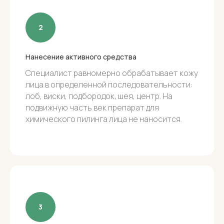
ПОБОЧНЫЕ ДЕЙСТВИЯ:
Покраснение в течение 2 – 7
дней, в зависимости от
Нанесение активного средства
концентрации пилинга и типа
Специалист равномерно обрабатывает кожу
кожи;
лица в определенной последовательности:
лоб, виски, подбородок, шея, центр. На
Шелушение – обычно наступает
подвижную часть век препарат для
через несколько дней и может
химического пилинга лица не наносится.
продолжаться в течение 3 – 7
дней;
Существует вероятность таких
временных явлений, как зуд,
болезненность, отек, герпес.