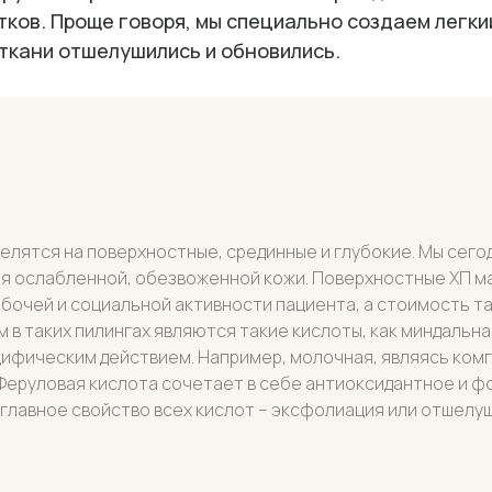
тков. Проще говоря, мы специально создаем легки
 ткани отшелушились и обновились.
елятся на поверхностные, срединные и глубокие. Мы сего
для ослабленной, обезвоженной кожи. Поверхностные ХП 
очей и социальной активности пациента, а стоимость так
в таких пилингах являются такие кислоты, как миндальна
ецифическим действием. Например, молочная, являясь ко
Феруловая кислота сочетает в себе антиоксидантное и ф
главное свойство всех кислот – эксфолиация или отшелу