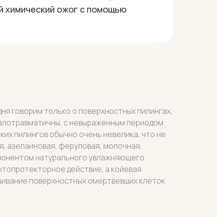
й химический ожог с помощью
дня говорим только о поверхностных пилингах,
малотравматичны, с невыраженным периодом
их пилингов обычно очень невелика, что не
я, азелаиновая, феруловая, молочная,
мпонентом натурального увлажняющего
отопротекторное действие, а койевая
шивание поверхностных омертвевших клеток