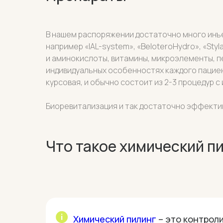
В нашем распоряжении достаточно много инъек
например «IAL-system», «BeloteroHydro», «Styl
и аминокислоты, витамины, микроэлементы, п
индивидуальных особенностях каждого пацие
курсовая, и обычно состоит из 2-3 процедур с
Биоревитализация и так достаточно эффектив
Что такое химический п
Химический пилинг
– это контрол