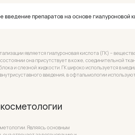
е введение препаратов на основе гиалуроновой к
ализации является гиалуроновая кислота (ГК) – веществ
 состоянии она присутствует в коже, соединительной тка
лока и слезной жидкости. ГК широко используется в меди
 внутрисуставного введения, в офтальмологии использую
 косметологии
сметологии. Являясь основным
 она отвечает за регенерацию и