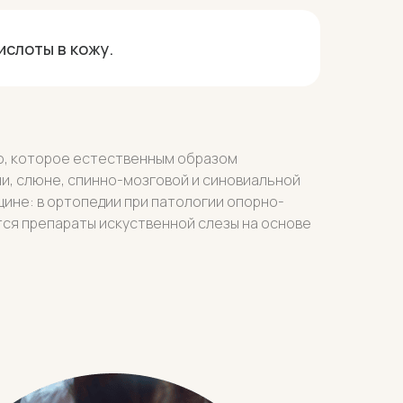
ислоты в кожу.
о, которое естественным образом
ни, слюне, спинно-мозговой и синовиальной
цине: в ортопедии при патологии опорно-
тся препараты искуственной слезы на основе