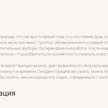
природы. Это не просто время года, это состояние души, 
есну мы встречаем с тусклой, обезвоженной и уставшей от
топительные приборы: батареи дома и на работе. А если е
о ясно – пора обратиться к косметологу и вернуть коже 
 воздействующих на кожу, дает возможность получить м
омежуток времени. Сегодня я предлагаю узнать, можно ли
бы понять, чем же хороша эта «пара», определимся с поня
ация