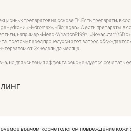
ционных препаратов на основе ГК. Есть препараты, в сос
ageHydro» и «Hydromax», «Bioregen». А есть препараты, в 
ептиды, например «Meso-WhartonP199», «NovacutanY/SBio»
нта, поэтому перед процедурой этот вопрос обсуждается
 интервалом от 2х недель до месяца.
на, но для усиления эффекта рекомендуется сочетать ее,
илинг
ируемое врачом-косметологом повреждение кожи 