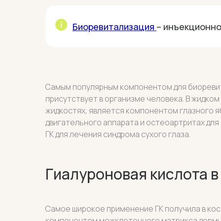
Биоревитализация
– инъекционно
Самым популярным компонентом для биоревит
присутствует в организме человека. В жидком
жидкостях, является компонентом глазного яб
двигательного аппарата и остеоартритах для
ГК для лечения синдрома сухого глаза.
Гиалуроновая кислота в
Самое широкое применение ГК получила в ко
компонентом межклеточного матрикса дермы,