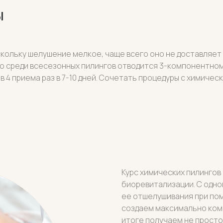
ы
скольку шелушение мелкое, чаще всего оно не доставляет
сто среди всесезонных пилингов отводится 3-компонентном
в 4 приема раз в 7-10 дней. Сочетать процедуры с химиче
Курс химических пилингов
биоревитализации. С одн
ее отшелушивания при пом
создаем максимально комф
итоге получаем не просто