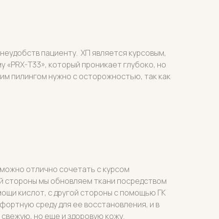
 неудобств пациенту. ХП является курсовым,
у «PRX-T33», который проникает глубоко, но
ским пилингом нужно с осторожностью, так как
 можно отлично сочетать с курсом
ой стороны мы обновляем ткани посредством
ощи кислот, с другой стороны с помощью ГК
ортную среду для ее восстановления, и в
 свежую, но еще и здоровую кожу.