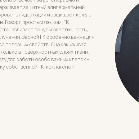
ддерживает защитный эпидермальный
уровень гидратации и защищает кожу от
. Говоря простым языком, ГК
станавливает тонус и эластичность,
лучения. Весной ГК особенно важна для
во полезных свойств. Она как «живая
 только в поверхностных слоях ткани,
ду для работы особо важных клеток –
у собственной ГК, коллагена и