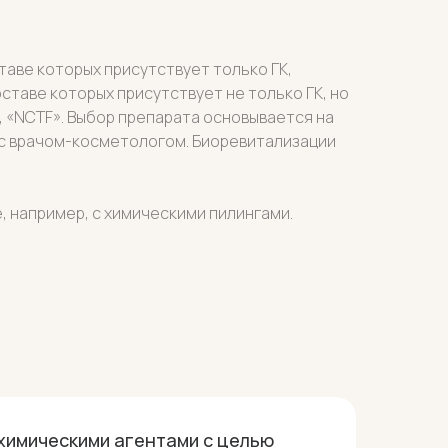
таве которых присутствует только ГК,
составе которых присутствует не только ГК, но
, «NCTF». Выбор препарата основывается на
 с врачом-косметологом. Биоревитализации
 например, с химическими пилингами.
химическими агентами с целью